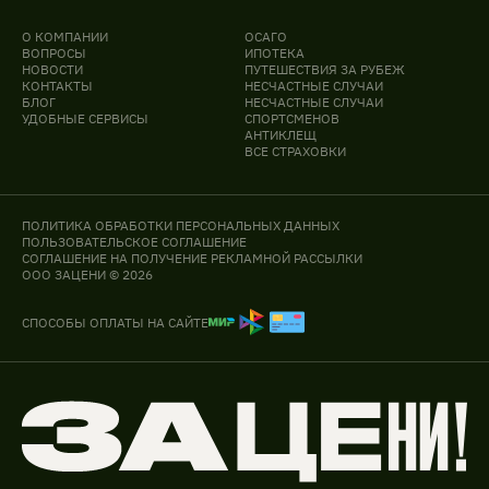
О КОМПАНИИ
ОСАГО
ВОПРОСЫ
ИПОТЕКА
НОВОСТИ
ПУТЕШЕСТВИЯ ЗА РУБЕЖ
КОНТАКТЫ
НЕСЧАСТНЫЕ СЛУЧАИ
БЛОГ
НЕСЧАСТНЫЕ СЛУЧАИ
УДОБНЫЕ СЕРВИСЫ
СПОРТСМЕНОВ
АНТИКЛЕЩ
ВСЕ СТРАХОВКИ
ПОЛИТИКА ОБРАБОТКИ ПЕРСОНАЛЬНЫХ ДАННЫХ
ПОЛЬЗОВАТЕЛЬСКОЕ СОГЛАШЕНИЕ
СОГЛАШЕНИЕ НА ПОЛУЧЕНИЕ РЕКЛАМНОЙ РАССЫЛКИ
ООО ЗАЦЕНИ © 2026
СПОСОБЫ ОПЛАТЫ НА САЙТЕ