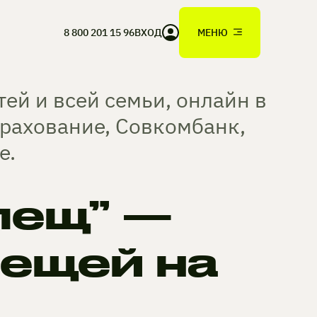
8 800 201 15 96
ВХОД
МЕНЮ
ей и всей семьи, онлайн в
рахование, Совкомбанк,
е.
лещ” —
лещей на