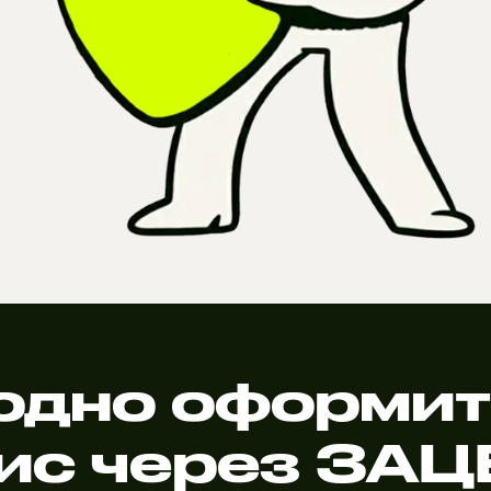
одно оформит
ис через ЗА