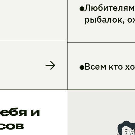
Любителям 
рыбалок, о
Всем кто х
ебя и
усов