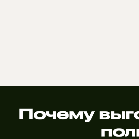
Почему выг
пол