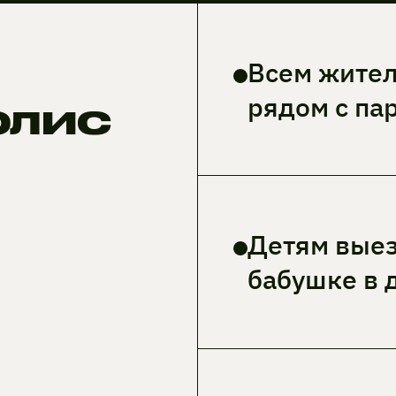
Всем жите
рядом с па
олис
Детям вые
бабушке в 