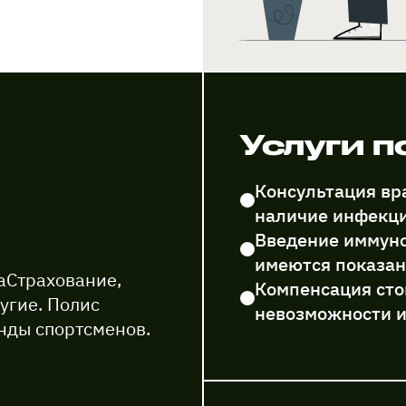
Услуги 
Консультация вра
наличие инфекци
Введение иммуно
имеются показа
аСтрахование,
Компенсация сто
угие. Полис
невозможности 
анды спортсменов.