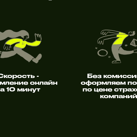
Скорость -
Без комисси
мление онлайн
оформляем п
за 10 минут
по цене стра
компани