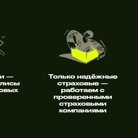
и —
Только надёжные
олисы
страховые —
ховых
работаем с
й
проверенными
страховыми
компаниями