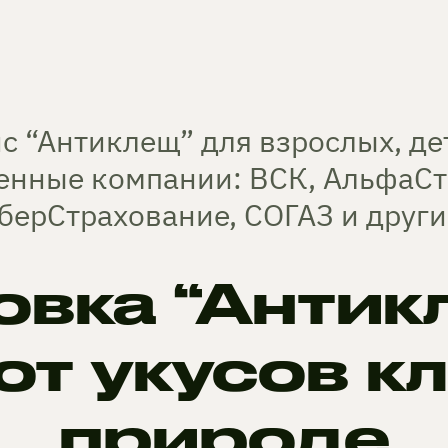
 “Антиклещ” для взрослых, дет
енные компании: ВСК, АльфаСт
берСтрахование, СОГАЗ и други
овка “Антик
от укусов к
природе