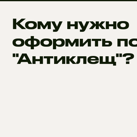
Кому нужно
оформить п
"Антиклещ"?