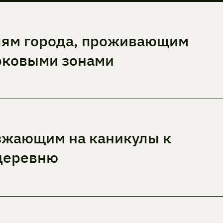
лям города, проживающим
рковыми зонами
зжающим на каникулы к
деревню