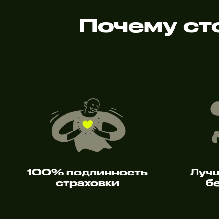
Почему сто
100% подлинность
Луч
страховки
б