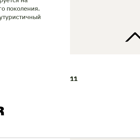
го поколения.
футуристичный
11
R