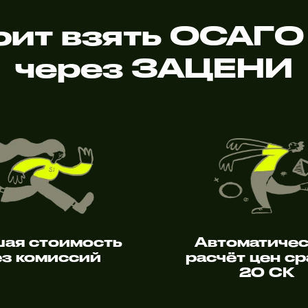
ит взять ОСАГО 
через ЗАЦЕНИ
шая стоимость
Автоматиче
ез комиссий
расчёт цен ср
20 СК