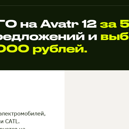
 на Avatr 12
за 
редложений и
выб
000 рублей.
 электромобилей,
и CATL.
руется на