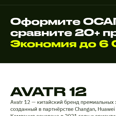
Оформите ОСАГО
сравните 20+ п
Экономия до 6 
AVATR 12
Avatr 12 — китайский бренд премиальных
созданный в партнёрстве Changan, Huawei 
Компания основана в 2021 году и ориенти