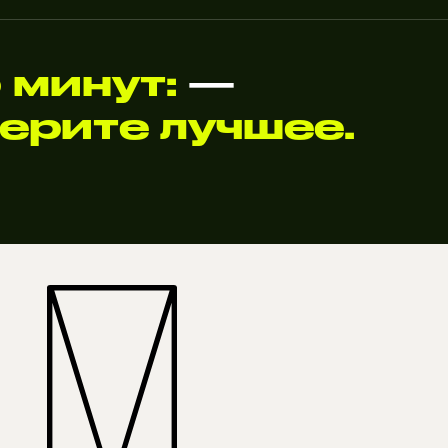
5 минут:
—
ерите лучшее.