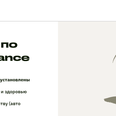
 по
iance
 установлены
 и здоровью
тву (авто