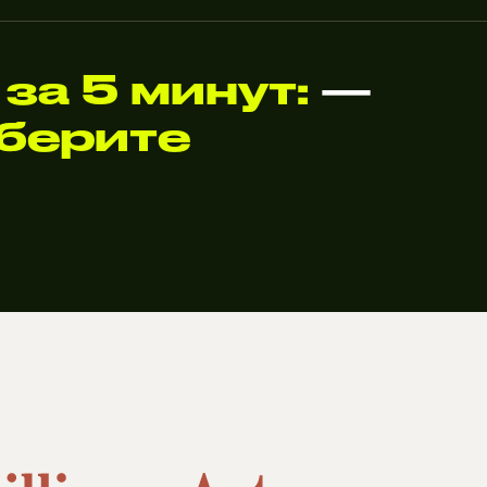
1
за 5 минут:
—
берите