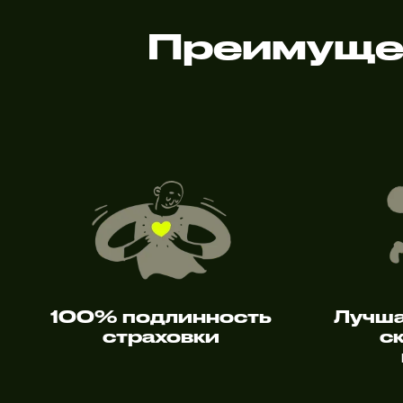
Преимущес
100% подлинность
Лучша
страховки
с