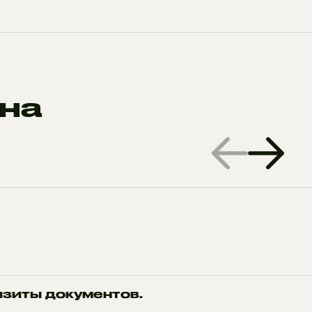
на
изиты документов.