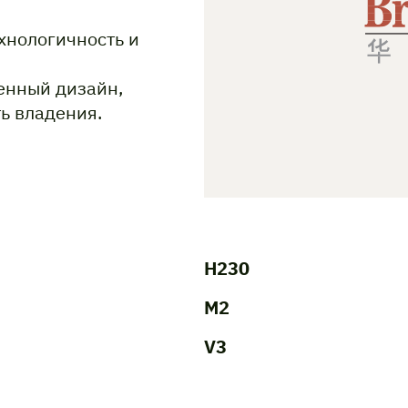
хнологичность и
менный дизайн,
ь владения.
H230
M2
V3