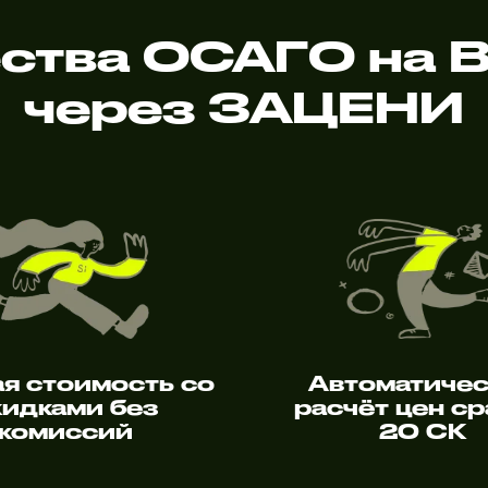
тва ОСАГО на Bri
через ЗАЦЕНИ
я стоимость со
Автоматиче
кидками без
расчёт цен ср
комиссий
20 СК