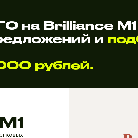
 на Brilliance M
редложений и
под
000 рублей.
 M1
легковых