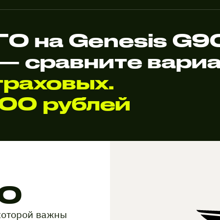
О на Genesis G9
— сравните вари
раховых.
000 рублей
90
которой важны