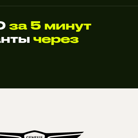
0
за 5 минут
анты
через