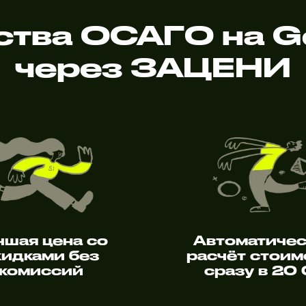
тва ОСАГО на G
через ЗАЦЕНИ
чшая цена со
Автоматиче
кидками без
расчёт стоим
комиссий
сразу в 20