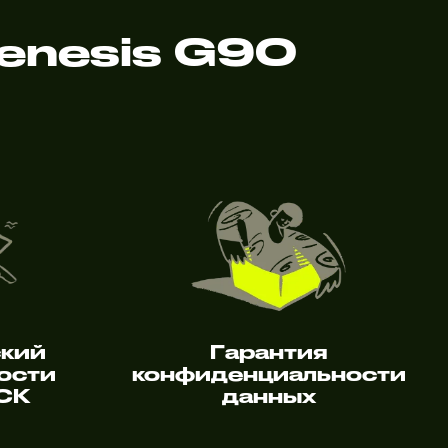
enesis G90
ский
Гарантия
ости
конфиденциальности
 СК
данных