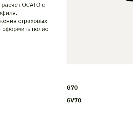
 расчёт ОСАГО с
офиля.
жения страховых
и оформить полис
G70
GV70