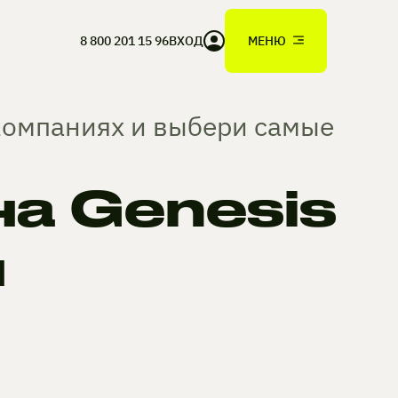
8 800 201 15 96
ВХОД
МЕНЮ
 компаниях и выбери самые
а Genesis
н