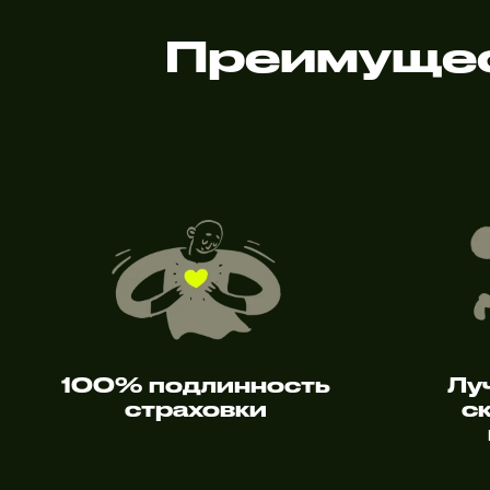
Преимущес
100% подлинность
Лу
страховки
с