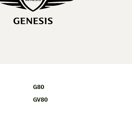
G80
GV80