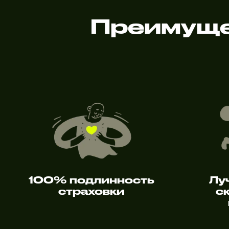
Преимуще
100% подлинность
Лу
страховки
с