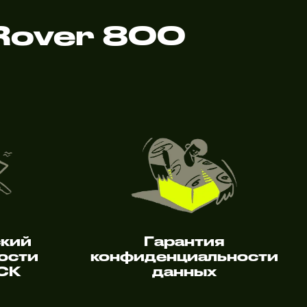
Rover 800
ский
Гарантия
ости
конфиденциальности
 СК
данных