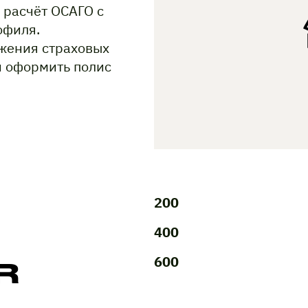
 расчёт ОСАГО с
офиля.
жения страховых
и оформить полис
200
400
600
R