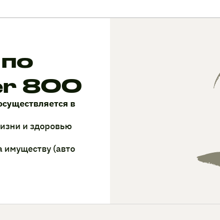
 по
er 800
осуществляется в
жизни и здоровью
а имуществу (авто