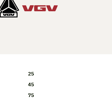
25
45
75