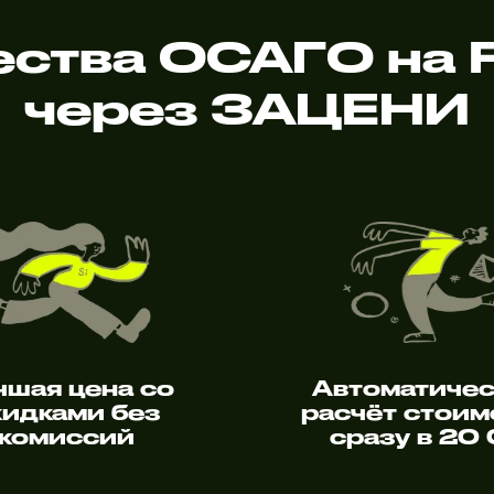
ства ОСАГО на 
через ЗАЦЕНИ
чшая цена со
Автоматиче
кидками без
расчёт стоим
комиссий
сразу в 20