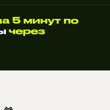
за 5 минут по
ты
через