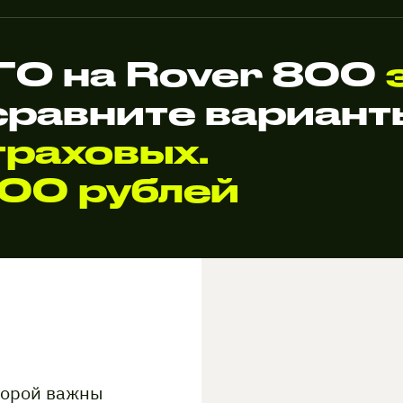
О на Rover 800
сравните вариан
раховых.
000 рублей
торой важны