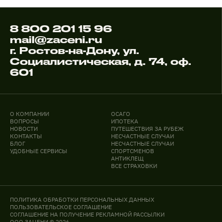
8 800 201 15 96
mail@zaceni.ru
г. Ростов-на-Дону, ул.
Социалистическая, д. 74, оф.
601
О КОМПАНИИ
ОСАГО
ВОПРОСЫ
ИПОТЕКА
НОВОСТИ
ПУТЕШЕСТВИЯ ЗА РУБЕЖ
КОНТАКТЫ
НЕСЧАСТНЫЕ СЛУЧАИ
БЛОГ
НЕСЧАСТНЫЕ СЛУЧАИ
УДОБНЫЕ СЕРВИСЫ
СПОРТСМЕНОВ
АНТИКЛЕЩ
ВСЕ СТРАХОВКИ
ПОЛИТИКА ОБРАБОТКИ ПЕРСОНАЛЬНЫХ ДАННЫХ
ПОЛЬЗОВАТЕЛЬСКОЕ СОГЛАШЕНИЕ
СОГЛАШЕНИЕ НА ПОЛУЧЕНИЕ РЕКЛАМНОЙ РАССЫЛКИ
ООО ЗАЦЕНИ © 2026