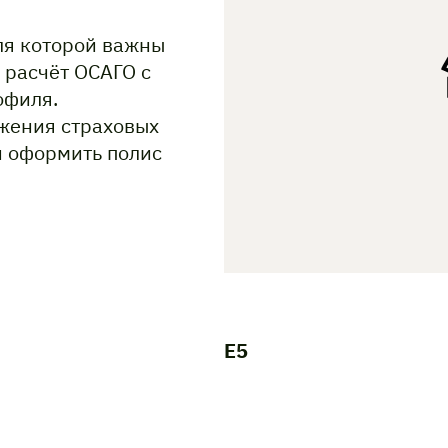
ля которой важны
 расчёт ОСАГО с
офиля.
жения страховых
и оформить полис
E5