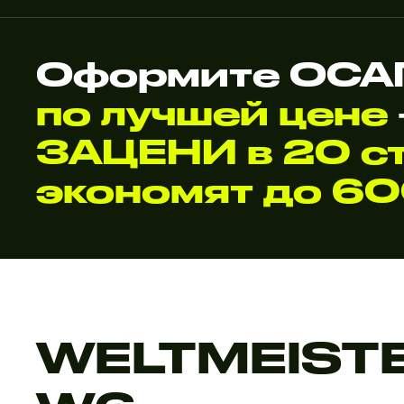
Оформите ОСАГ
по лучшей цене
ЗАЦЕНИ в 20 ст
экономят до 6
WELTMEIST