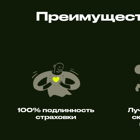
Преимущест
100% подлинность
Лу
страховки
с