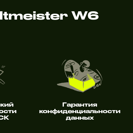
tmeister W6
ский
Гарантия
ости
конфиденциальности
 СК
данных