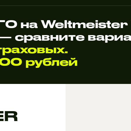
О на Weltmeiste
— сравните вари
раховых.
000 рублей
ER