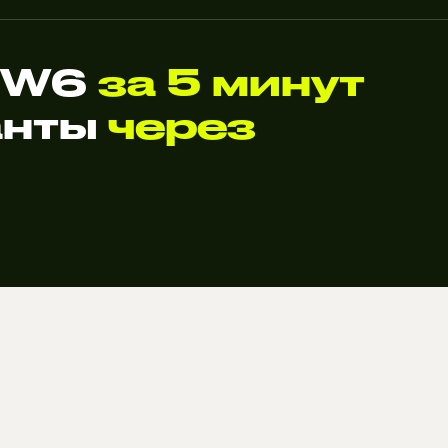
r W6
за 5 минут
анты
через