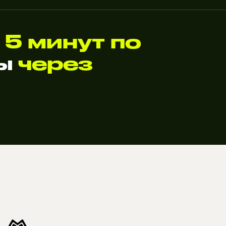
 5 минут по
ты
через