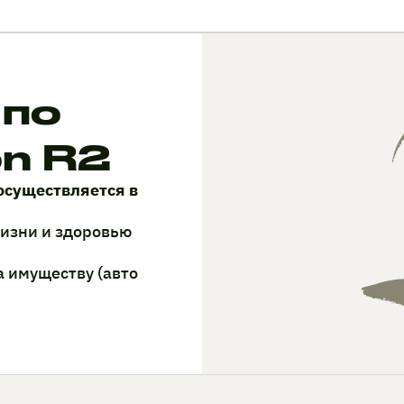
 по
n R2
осуществляется в
жизни и здоровью
а имуществу (авто