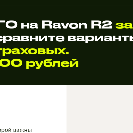
О на Ravon R2
за
сравните вариан
раховых.
000 рублей
торой важны