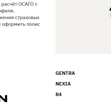
 расчёт ОСАГО с
офиля.
жения страховых
и оформить полис
GENTRA
NEXIA
R4
N